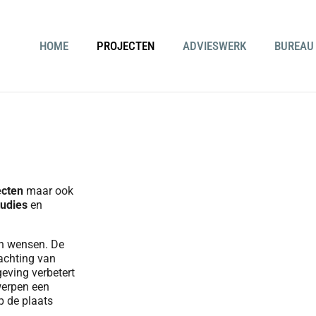
HOME
PROJECTEN
ADVIESWERK
BUREAU
ecten
maar ook
tudies
en
en wensen. De
achting van
eving verbetert
werpen een
p de plaats